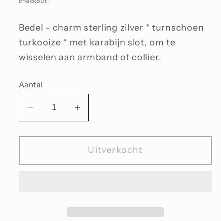
checkout.
Bedel - charm sterling zilver * turnschoen
turkooize * met karabijn slot, om te
wisselen aan armband of collier.
Aantal
Aantal
Aantal
verlagen
verhogen
voor
voor
Uitverkocht
Bedel
Bedel
turkooize
turkooize
turnschoen
turnschoen