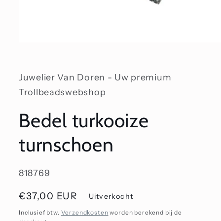
Media
1
openen
in
modaal
Juwelier Van Doren - Uw premium
Trollbeadswebshop
Bedel turkooize
turnschoen
SKU:
818769
Normale
€37,00 EUR
Uitverkocht
prijs
Inclusief btw.
Verzendkosten
worden berekend bij de