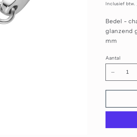
prijs
Inclusief btw.
Bedel - ch
glanzend ge
mm
Aantal
Aantal
verlage
voor
Bedel
schaats