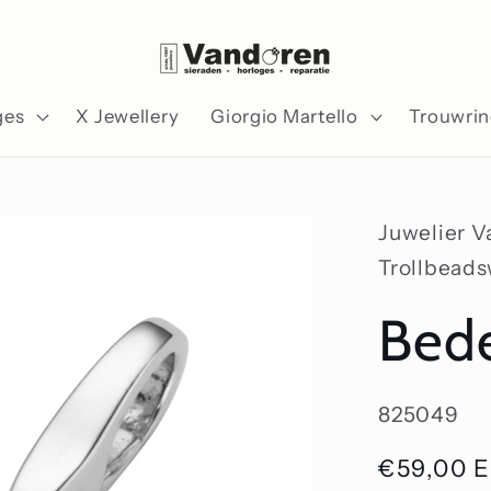
ges
X Jewellery
Giorgio Martello
Trouwri
Juwelier 
Trollbead
Bede
SKU:
825049
Normale
€59,00 