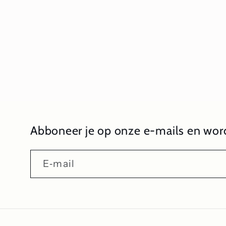
1
openen
in
modaal
Abboneer je op onze e-mails en word
E‑mail