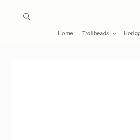
Meteen
naar de
content
Home
Trollbeads
Horlo
Ga direct naar
productinformatie