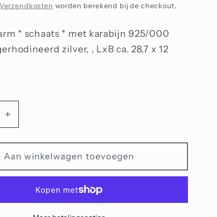
Verzendkosten
worden berekend bij de checkout.
arm * schaats * met karabijn 925/000
rhodineerd zilver, , LxB ca. 28,7 x 12
Aantal
n
verhogen
voor
Aan winkelwagen toevoegen
Bedel
schaats