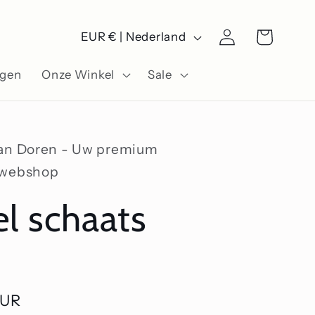
L
Winkelwagen
Inloggen
EUR € | Nederland
a
ngen
Onze Winkel
Sale
n
d
/
Van Doren - Uw premium
r
swebshop
e
l schaats
g
i
o
EUR