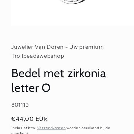
Media
1
openen
in
modaal
Juwelier Van Doren - Uw premium
Trollbeadswebshop
Bedel met zirkonia
letter O
SKU:
801119
Normale
€44,00 EUR
prijs
Inclusief btw.
Verzendkosten
worden berekend bij de
checkout.