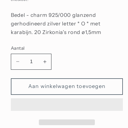
Bedel - charm 925/000 glanzend
gerhodineerd zilver letter * O * met
karabijn. 20 Zirkonia's rond ø1,5mm
Aantal
Aantal
Aantal
verlagen
verhogen
voor
voor
Aan winkelwagen toevoegen
Bedel
Bedel
met
met
zirkonia
zirkonia
letter
letter
O
O