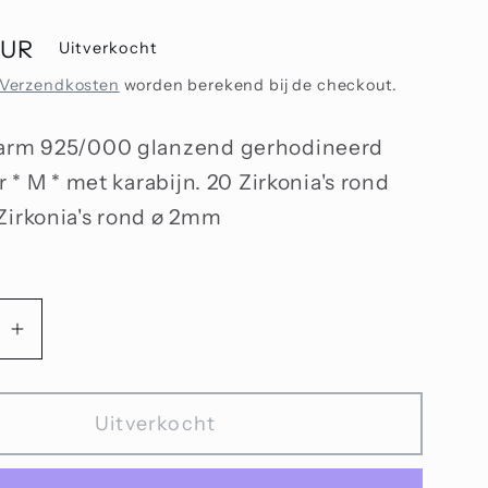
EUR
Uitverkocht
Verzendkosten
worden berekend bij de checkout.
harm 925/000 glanzend gerhodineerd
er * M * met karabijn. 20 Zirkonia's rond
Zirkonia's rond ø 2mm
Aantal
n
verhogen
voor
Uitverkocht
Bedel
met
zirkonia