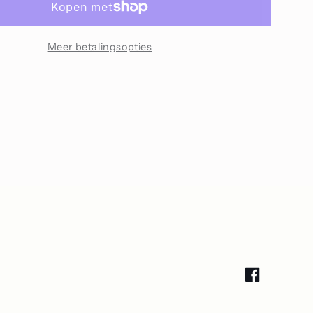
letter
M
Meer betalingsopties
Facebook