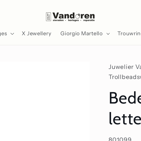
ges
X Jewellery
Giorgio Martello
Trouwri
Juwelier 
Trollbead
Bede
lett
SKU:
801099