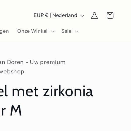
L
Winkelwagen
Inloggen
EUR € | Nederland
a
ngen
Onze Winkel
Sale
n
d
/
Van Doren - Uw premium
r
swebshop
e
l met zirkonia
g
i
er M
o