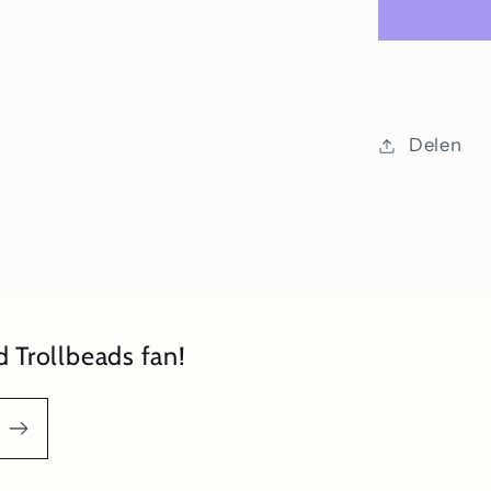
letter
M
Delen
 Trollbeads fan!