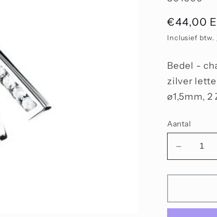
Normale
€44,00 
prijs
Inclusief btw.
Bedel - c
zilver lett
ø1,5mm, 2 
Aantal
Aantal
verlage
voor
Bedel
met
zirkonia