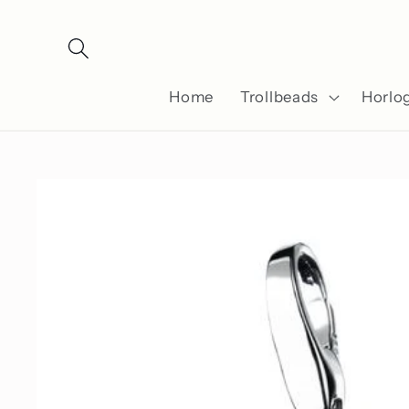
Meteen
naar de
content
Home
Trollbeads
Horlo
Ga direct naar
productinformatie