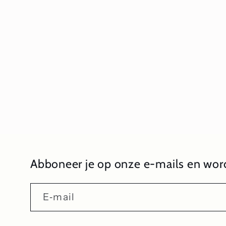
1
openen
in
modaal
Abboneer je op onze e-mails en word
E‑mail