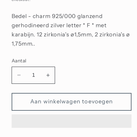
Bedel - charm 925/000 glanzend
gerhodineerd zilver letter * F * met
karabijn. 12 zirkonia's ø1,5mm, 2 zirkonia's ø
1,75mm..
Aantal
Aantal
Aantal
verlagen
verhogen
voor
voor
Aan winkelwagen toevoegen
Bedel
Bedel
met
met
zirkonia
zirkonia
letter
letter
F
F