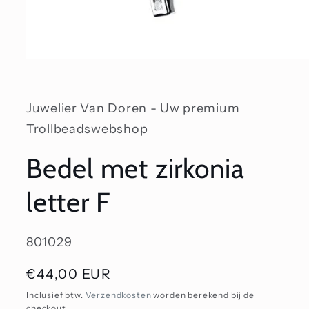
Media
1
openen
in
modaal
Juwelier Van Doren - Uw premium
Trollbeadswebshop
Bedel met zirkonia
letter F
SKU:
801029
Normale
€44,00 EUR
prijs
Inclusief btw.
Verzendkosten
worden berekend bij de
checkout.