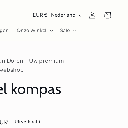
L
Winkelwagen
Inloggen
EUR € | Nederland
a
ngen
Onze Winkel
Sale
n
d
/
Van Doren - Uw premium
r
swebshop
e
el kompas
g
i
o
EUR
Uitverkocht