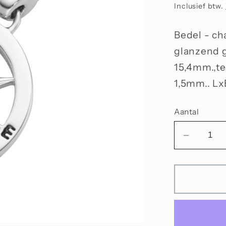
prijs
Inclusief btw.
Bedel - ch
glanzend g
15,4mm.,te
1,5mm.. Lx
Aantal
Aantal
verlage
voor
bedel
kompas