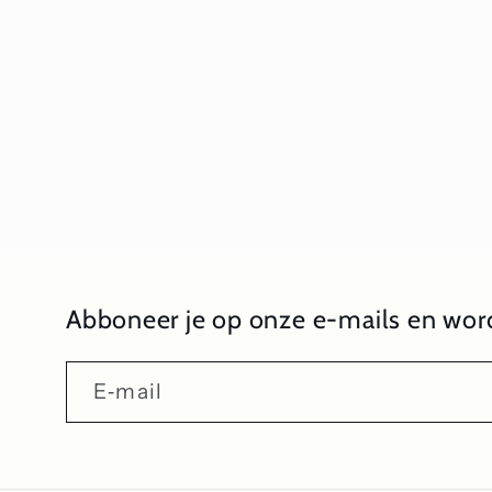
1
openen
in
modaal
Abboneer je op onze e-mails en word
E‑mail