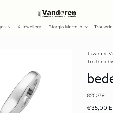
ges
X Jewellery
Giorgio Martello
Trouwri
Juwelier 
Trollbead
bed
SKU:
825079
Normale
€35,00 