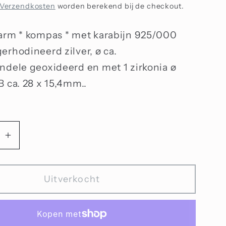
Verzendkosten
worden berekend bij de checkout.
arm * kompas * met karabijn 925/000
erhodineerd zilver, ø ca.
ndele geoxideerd en met 1 zirkonia ø
B ca. 28 x 15,4mm..
Aantal
n
verhogen
voor
Uitverkocht
bedel
kompas