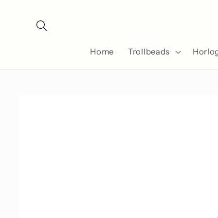
Meteen
naar de
content
Home
Trollbeads
Horlo
Ga direct naar
productinformatie