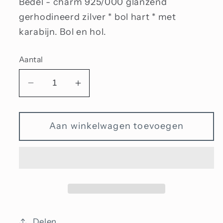
Bedel - charm 925/000 glanzend
gerhodineerd zilver * bol hart * met
karabijn. Bol en hol.
Aantal
Aantal
Aantal
verlagen
verhogen
voor
voor
Aan winkelwagen toevoegen
Bedel
Bedel
bol
bol
hart
hart
Delen