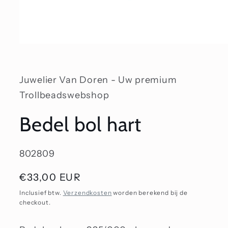
Media
1
openen
in
modaal
Juwelier Van Doren - Uw premium
Trollbeadswebshop
Bedel bol hart
SKU:
802809
Normale
€33,00 EUR
prijs
Inclusief btw.
Verzendkosten
worden berekend bij de
checkout.